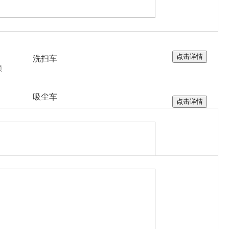
清洗吸污车
十铃
点击详情
洗扫车
锁
吸尘车
点击详情
高压清洗车
高空作业车
清障车