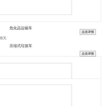
东风教练车
中
危化品运输车
点击详情
晴天
压缩式垃圾车
点击详情
勾臂式垃圾车
挂桶式垃圾车
摆臂式垃圾车