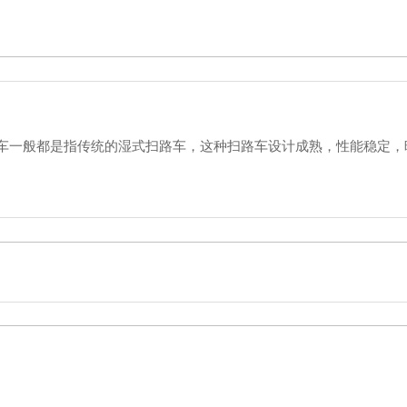
宜的，厂家推荐价38-68万因配置高底而议。1、东风天锦吸尘车是
一般都是指传统的湿式扫路车，这种扫路车设计成熟，性能稳定，