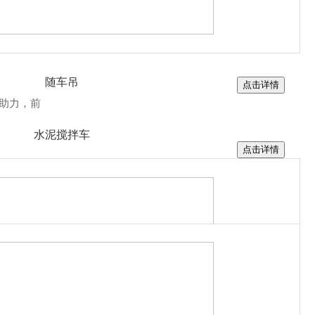
吸污吸粪车
车
随车吊
点击详情
向助力，前
水泥搅拌车
点击详情
平板运输车
散装饲料运输车
冷藏车