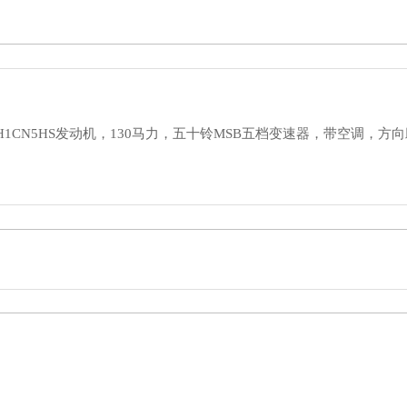
“吸尘车”的身份，并进行了简单的喷绘，让看起来不那么呆板。整
H1CN5HS发动机，130马力，五十铃MSB五档变速器，带空调，方