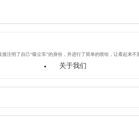
便宜的，厂家推荐价38-68万因配置高底而议。 1、东风天锦吸尘
厢上直接注明了自己“吸尘车”的身份，并进行了简单的喷绘，让看起来不
关于我们