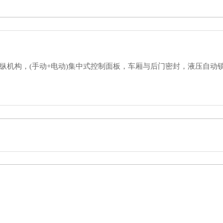
，我也是与往常一样热情的一一给王哥解说并报价29.8万。由于五
机构，(手动+电动)集中式控制面板，车厢与后门密封，液压自动