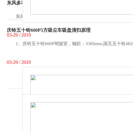
东风多利卡5方吸尘车变速器驱动不畅的原因解析
东风多利卡吸尘车，整体以白色为主，车厢上直接注明了自己
庆铃五十铃600P5方吸尘车吸盘清扫原理
03-29 / 2019
1、庆铃五十铃600P驾驶室，轴距：3360mm,国五五十铃4K
03-29 / 2019