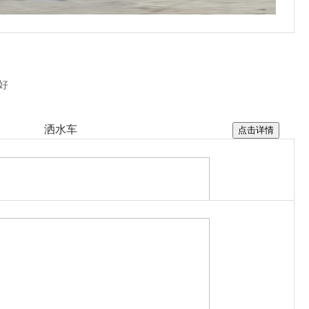
清障车资讯
好
洒水车
点击详情
垃圾清运车
扫路车
雾泡抑尘车