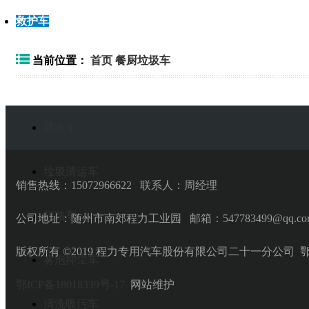
救护车
当前位置：
首页
餐厨垃圾车
洒水车
垃圾清运车
销售热线：15072966622 联系人：周经理
扫路车
公司地址：随州市南郊程力工业园 邮箱：547783499@qq.co
版权所有 ©2019 程力专用汽车股份有限公司二十一分公司 鄂公网安
雾泡抑尘车
鄂ICP备18018339号-17
网站维护
清洗吸污车