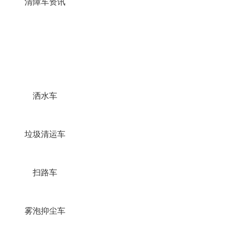
清障车资讯
洒水车
垃圾清运车
扫路车
雾泡抑尘车