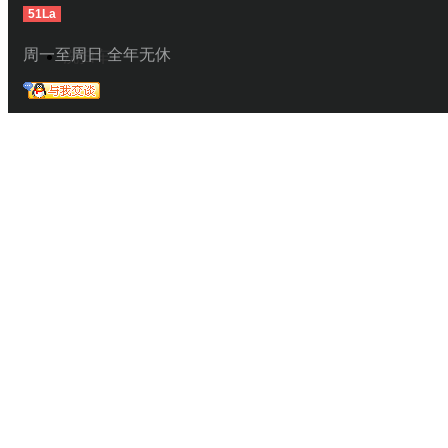
51La
周一至周日 全年无休
洗扫车